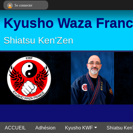
Panneau de gestion des cookies
Se connecter
Kyusho Waza Fran
Shiatsu Ken'Zen
ACCUEIL
Adhésion
Kyusho KWF
Shiatsu Ken