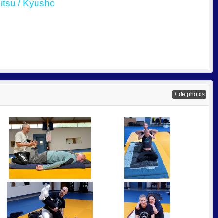
Jitsu / Kyusho
+ de photos