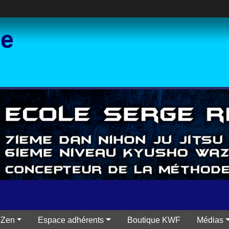
ce
'Zen
Espace adhérents
Boutique KWF
Médias