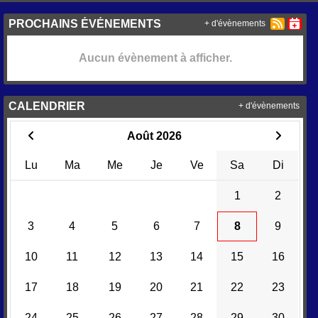
PROCHAINS ÉVÉNEMENTS
+ d'évènements
Aucun évènement à afficher.
CALENDRIER
+ d'évènements
Août 2026
Lu
Ma
Me
Je
Ve
Sa
Di
1
2
3
4
5
6
7
8
9
10
11
12
13
14
15
16
17
18
19
20
21
22
23
24
25
26
27
28
29
30