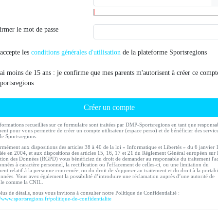
irmer le mot de passe
'accepte les
conditions générales d'utilisation
de la plateforme Sportsregions
'ai moins de 15 ans : je confirme que mes parents m'autorisent à créer ce compt
portsregions
Créer un compte
formations recueillies sur ce formulaire sont traitées par DMP-Sportsregions en tant que responsa
ment pour vous permettre de créer un compte utilisateur (espace perso) et de bénéficier des servic
de Sportsregions.
mément aux dispositions des articles 38 à 40 de la loi « Informatique et Libertés » du 6 janvier
ée en 2004, et aux dispositions des articles 15, 16, 17 et 21 du Règlement Général européen sur 
tion des Données (RGPD) vous bénéficiez du droit de demander au responsable du traitement l'a
nnées à caractère personnel, la rectification ou l'effacement de celles-ci, ou une limitation du
ment relatif à la personne concernée, ou du droit de s'opposer au traitement et du droit à la portabi
nnées. Vous avez également la possibilité d’introduire une réclamation auprès d’une autorité de
ôle comme la CNIL.
lus de détails, nous vous invitons à consulter notre Politique de Confidentialité :
//www.sportsregions.fr/politique-de-confidentialite