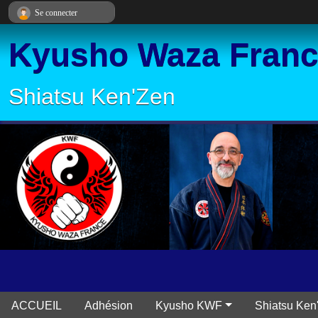
Panneau de gestion des cookies
Se connecter
Kyusho Waza Fran
Shiatsu Ken'Zen
ACCUEIL
Adhésion
Kyusho KWF
Shiatsu Ken