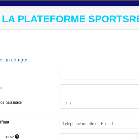
 LA PLATEFORME SPORTSR
er un compte
nom
 de naissance
ifiant
de passe