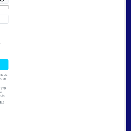
e
ble de
es en
 1978
la
ccès
lité