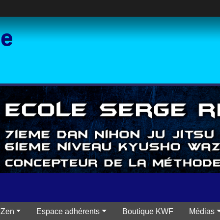
ce
'Zen
Espace adhérents
Boutique KWF
Médias