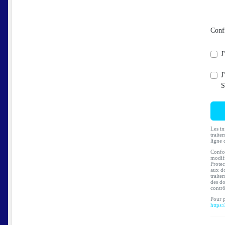
Conf
J
J
S
Les in
traite
ligne 
Confor
modifi
Protec
aux do
traite
des do
contr
Pour p
https: