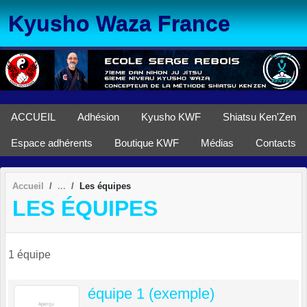
Panneau de gestion des cookies
Kyusho Waza France
ACCUEIL
Adhésion
Kyusho KWF
Shiatsu Ken'Zen
Espace adhérents
Boutique KWF
Médias
Contacts
Accueil
Les équipes
LES ÉQUIPES
1 équipe
équipe 1 (exemple)