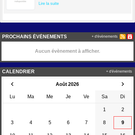
Lire la suite
PROCHAINS ÉVÉNEMENTS
+ d'évènements
Aucun évènement à afficher.
CALENDRIER
+ d'évènements
Août 2026
Lu
Ma
Me
Je
Ve
Sa
Di
1
2
3
4
5
6
7
8
9