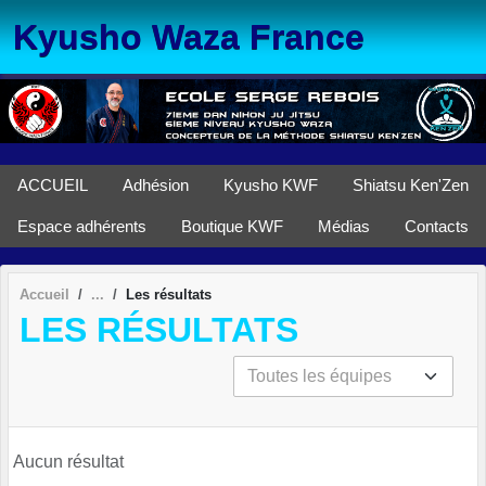
Panneau de gestion des cookies
Kyusho Waza France
ACCUEIL
Adhésion
Kyusho KWF
Shiatsu Ken'Zen
Espace adhérents
Boutique KWF
Médias
Contacts
Accueil
Les résultats
LES RÉSULTATS
Aucun résultat