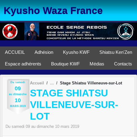
Panneau de gestion des cookies
Kyusho Waza France
ACCUEIL
Adhésion
Kyusho KWF
Shiatsu Ken'Zen
Espace adhérents
Boutique KWF
Médias
Contacts
Du
samedi
Accueil
Stage Shiatsu Villeneuve-sur-Lot
09
STAGE SHIATSU
au
dimanche
10
VILLENEUVE-SUR-
MARS
2019
LOT
Du
samedi
09
au
dimanche
10
mars
2019