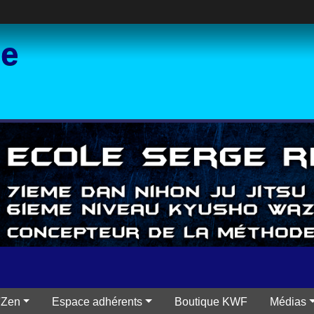
ce
'Zen
Espace adhérents
Boutique KWF
Médias