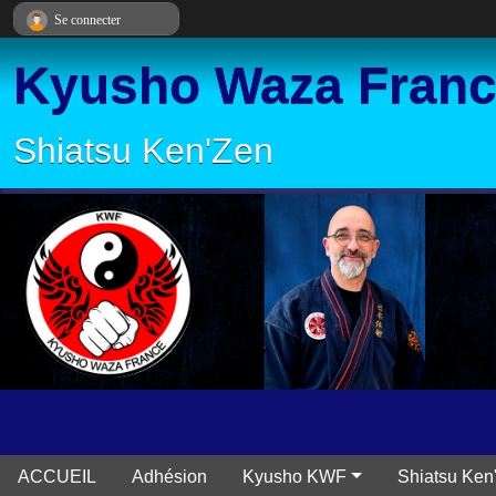
Panneau de gestion des cookies
Se connecter
Kyusho Waza Fran
Shiatsu Ken'Zen
ACCUEIL
Adhésion
Kyusho KWF
Shiatsu Ken