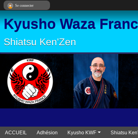
Panneau de gestion des cookies
Se connecter
Kyusho Waza Fran
Shiatsu Ken'Zen
ACCUEIL
Adhésion
Kyusho KWF
Shiatsu Ken