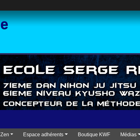
ce
'Zen
Espace adhérents
Boutique KWF
Médias