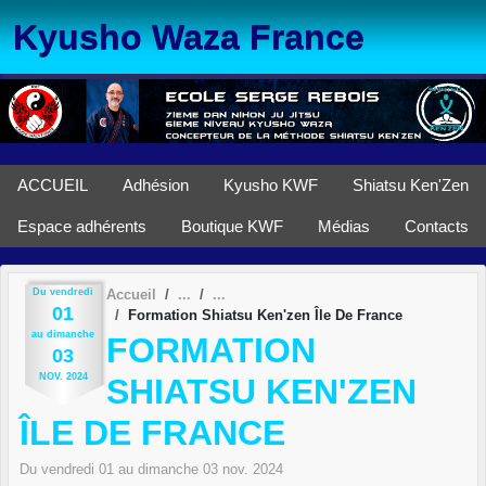
Panneau de gestion des cookies
Kyusho Waza France
ACCUEIL
Adhésion
Kyusho KWF
Shiatsu Ken'Zen
Espace adhérents
Boutique KWF
Médias
Contacts
Du
vendredi
Accueil
01
Formation Shiatsu Ken'zen Île De France
au
dimanche
FORMATION
03
NOV.
2024
SHIATSU KEN'ZEN
ÎLE DE FRANCE
Du
vendredi
01
au
dimanche
03
nov.
2024