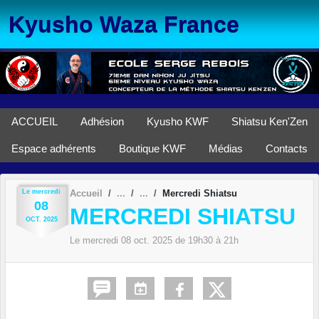
Panneau de gestion des cookies
Kyusho Waza France
ACCUEIL
Adhésion
Kyusho KWF
Shiatsu Ken'Zen
Espace adhérents
Boutique KWF
Médias
Contacts
Le
mercredi
Accueil
Mercredi Shiatsu
08
MERCREDI SHIATSU
OCT.
2025
Le
mercredi
08
oct.
2025
de 19h30 à 21h