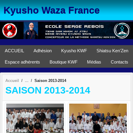
Panneau de gestion des cookies
Kyusho Waza France
ACCUEIL
Adhésion
Kyusho KWF
Shiatsu Ken'Zen
Espace adhérents
Boutique KWF
Médias
Contacts
Accueil
Saison 2013-2014
SAISON 2013-2014