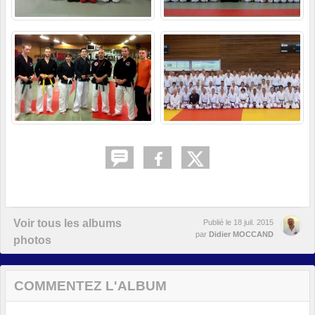
Voir tous les albums
Publié le
18 juil. 2015
par
Didier MOCCAND
photos
COMMENTEZ L'ALBUM