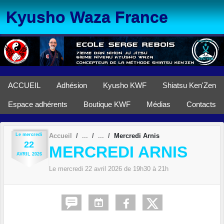
Panneau de gestion des cookies
Kyusho Waza France
ACCUEIL
Adhésion
Kyusho KWF
Shiatsu Ken'Zen
Espace adhérents
Boutique KWF
Médias
Contacts
Le
mercredi
Accueil
Mercredi Arnis
22
MERCREDI ARNIS
AVRIL
2026
Le
mercredi
22
avril
2026
de 19h30 à 21h