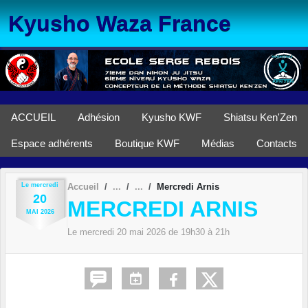
Panneau de gestion des cookies
Kyusho Waza France
ACCUEIL
Adhésion
Kyusho KWF
Shiatsu Ken'Zen
Espace adhérents
Boutique KWF
Médias
Contacts
Le
mercredi
Accueil
Mercredi Arnis
20
MERCREDI ARNIS
MAI
2026
Le
mercredi
20
mai
2026
de 19h30 à 21h