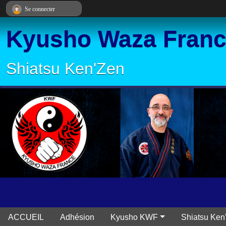
Panneau de gestion des cookies
Se connecter
Kyusho Waza Fran
Shiatsu Ken'Zen
ACCUEIL
Adhésion
Kyusho KWF
Shiatsu Ken