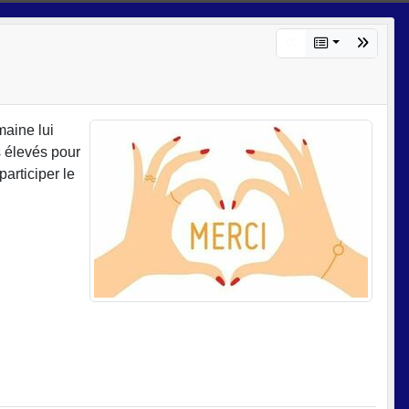
maine lui
s élevés pour
articiper le