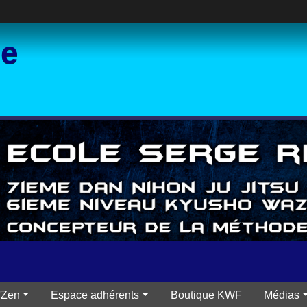
ce
'Zen
Espace adhérents
Boutique KWF
Médias