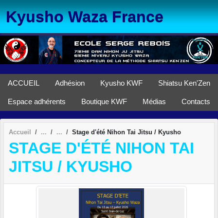
Panneau de gestion des cookies
Kyusho Waza France
ACCUEIL
Adhésion
Kyusho KWF
Shiatsu Ken'Zen
Espace adhérents
Boutique KWF
Médias
Contacts
Accueil
Stage d'été Nihon Tai Jitsu / Kyusho
STAGE D'ÉTÉ NIHON TAI
JITSU / KYUSHO