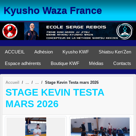
Panneau de gestion des cookies
Kyusho Waza France
ACCUEIL
Adhésion
Kyusho KWF
Shiatsu Ken'Zen
Espace adhérents
Boutique KWF
Médias
Contacts
Accueil
Stage Kevin Testa mars 2026
STAGE KEVIN TESTA
MARS 2026